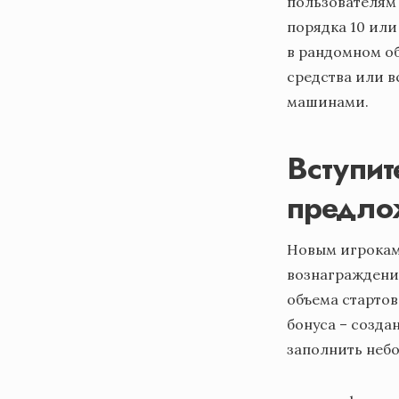
пользователям 
порядка 10 ил
в рандомном о
средства или 
машинами.
Вступи
предло
Новым игрокам
вознаграждения
объема стартов
бонуса – созда
заполнить небо