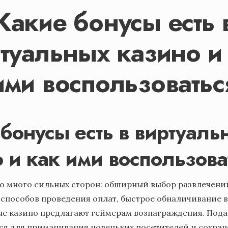
Какие бонусы есть 
туальных казино и
ими воспользоватьс
бонусы есть в виртуаль
 и как ими воспользова
но много сильных сторон: обширный выбор развлечени
 способов проведения оплат, быстрое обналичивание 
ые казино предлагают геймерам вознаграждения. Под
ся для приманивания новеньких посетителей и сохра