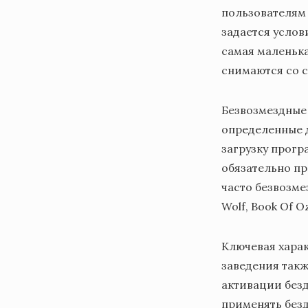
пользователям 
задается услов
самая маленька
снимаются со с
Безвозмездные 
определенные д
загрузку прогр
обязательно пр
часто безвозме
Wolf, Book Of Oz
Ключевая хара
заведения такж
активации безд
применять безд