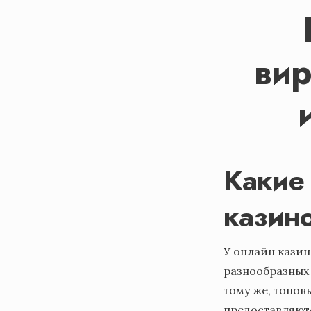
вир
Какие 
казино
У онлайн кази
разнообразных
тому же, топов
предоставляют