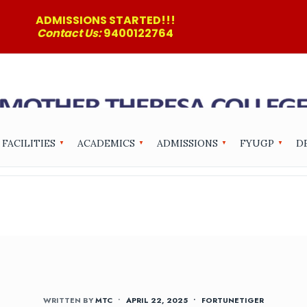
ADMISSIONS STARTED!!!
Contact Us:
9400122764
FACILITIES
ACADEMICS
ADMISSIONS
FYUGP
D
WRITTEN BY
MTC
•
APRIL 22, 2025
•
FORTUNETIGER