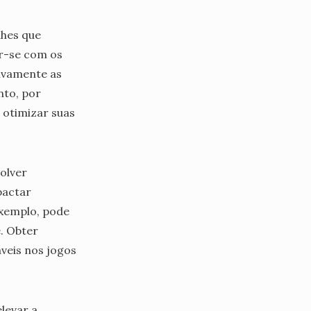
lhes que
ar-se com os
tivamente as
nto, por
 otimizar suas
olver
pactar
exemplo, pode
. Obter
veis nos jogos
levar a