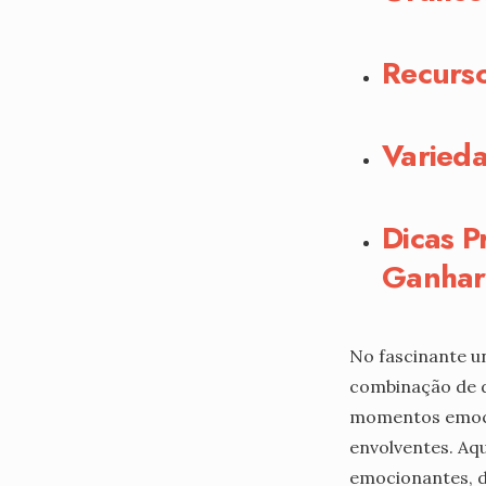
Recurs
Varied
Dicas P
Ganhar
No fascinante un
combinação de d
momentos emoc
envolventes. Aq
emocionantes, d