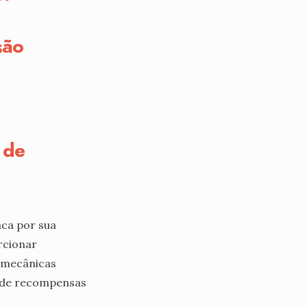
são
 de
aca por sua
rcionar
 mecânicas
a de recompensas