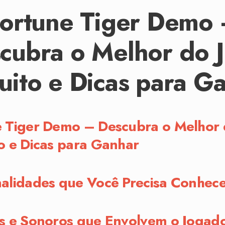
ortune Tiger Demo
cubra o Melhor do 
uito e Dicas para G
e Tiger Demo – Descubra o Melhor 
o e Dicas para Ganhar
alidades que Você Precisa Conhec
s e Sonoros que Envolvem o Jogad