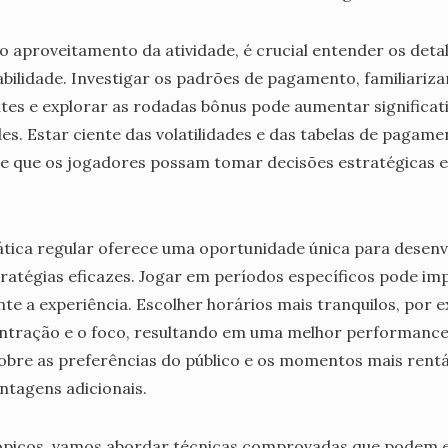
o aproveitamento da atividade, é crucial entender os deta
bilidade. Investigar os padrões de pagamento, familiariz
tes e explorar as rodadas bônus pode aumentar significa
des. Estar ciente das volatilidades e das tabelas de pagame
e que os jogadores possam tomar decisões estratégicas e
rática regular oferece uma oportunidade única para desenv
tratégias eficazes. Jogar em períodos específicos pode im
te a experiência. Escolher horários mais tranquilos, por 
centração e o foco, resultando em uma melhor performance
bre as preferências do público e os momentos mais rentá
ntagens adicionais.
picos, vamos abordar técnicas comprovadas que podem e