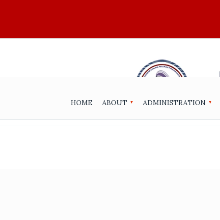
HOME
ABOUT
ADMINISTRATION