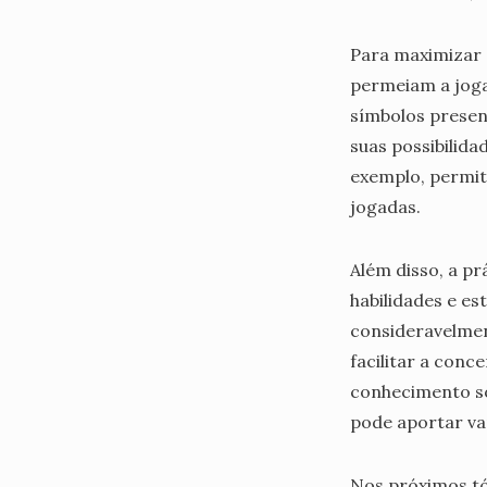
Para maximizar 
permeiam a joga
símbolos presen
suas possibilida
exemplo, permit
jogadas.
Além disso, a p
habilidades e es
consideravelmen
facilitar a con
conhecimento so
pode aportar va
Nos próximos tó