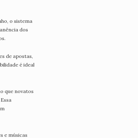
nho, o sistema
manência dos
os.
es de apostas,
ilidade é ideal
do que novatos
 Essa
em
es e músicas