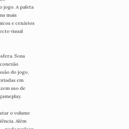
 jogo. A paleta
ons mais
micos e cenários
cto visual
sfera. Sons
a conexão
ssão do jogo,
priadas em
azem uso de
 gameplay.
star o volume
iência. Além
 – pode realçar