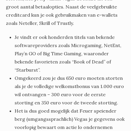
groot aantal betaalopties. Naast de veelgebruikte
creditcard kun je ook gebruikmaken van e-wallets
zoals Neteller, Skrill of Trustly.
Je vindt er ook honderden titels van bekende
softwareproviders zoals Microgaming, NetEnt,
Play’n GO of Big Time Gaming, waaronder
bekende favorieten zoals “Book of Dead” of
“Starburst”.
Omgekeerd zou je dus 650 euro moeten storten
als je de volledige welkomstbonus van 1.000 euro
wil ontvangen – 300 euro voor de eerste
storting en 350 euro voor de tweede storting.
Het is dus goed mogelijk dat Feuer speiender
berg (umgangssprachlich) Vegas je gegevens ook
voorlopig bewaart om actie lo ondernemen