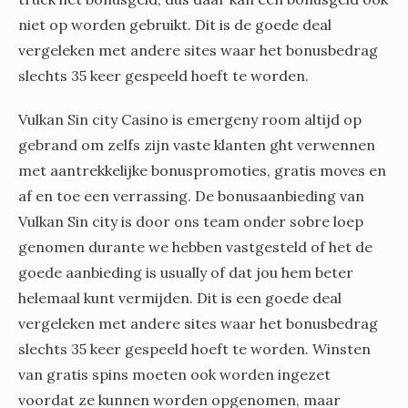
niet op worden gebruikt. Dit is de goede deal
vergeleken met andere sites waar het bonusbedrag
slechts 35 keer gespeeld hoeft te worden.
Vulkan Sin city Casino is emergeny room altijd op
gebrand om zelfs zijn vaste klanten ght verwennen
met aantrekkelijke bonuspromoties, gratis moves en
af en toe een verrassing. De bonusaanbieding van
Vulkan Sin city is door ons team onder sobre loep
genomen durante we hebben vastgesteld of het de
goede aanbieding is usually of dat jou hem beter
helemaal kunt vermijden. Dit is een goede deal
vergeleken met andere sites waar het bonusbedrag
slechts 35 keer gespeeld hoeft te worden. Winsten
van gratis spins moeten ook worden ingezet
voordat ze kunnen worden opgenomen, maar