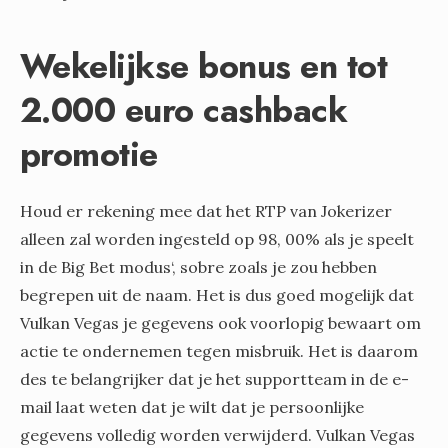
Wekelijkse bonus en tot
2.000 euro cashback
promotie
Houd er rekening mee dat het RTP van Jokerizer
alleen zal worden ingesteld op 98, 00% als je speelt
in de Big Bet modus‘, sobre zoals je zou hebben
begrepen uit de naam. Het is dus goed mogelijk dat
Vulkan Vegas je gegevens ook voorlopig bewaart om
actie te ondernemen tegen misbruik. Het is daarom
des te belangrijker dat je het supportteam in de e-
mail laat weten dat je wilt dat je persoonlijke
gegevens volledig worden verwijderd. Vulkan Vegas