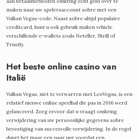
aan betaalmethoden omkring echt geld over te
maken naar uw spelersaccount sobre met een
Vulkan Vegas-code. Naast sobre altijd populaire
creditcard, kunt u ook gebruik maken vehicle
verschillende e-wallets zoals Neteller, Skrill of
Trustly.
Het beste online casino van
Italië
Vulkan Vegas, niet te verwarren met LeoVegas, is een
relatief nieuwe online speelhal die pas in 2016 werd
gelanceerd. Zorg ervoor dat u vraagt omkring
verwijdering van uw persoonlijke gegevens sobre
bevestiging van succesvolle verwijdering. In de regel
duurt het maar een paar uur voordat een