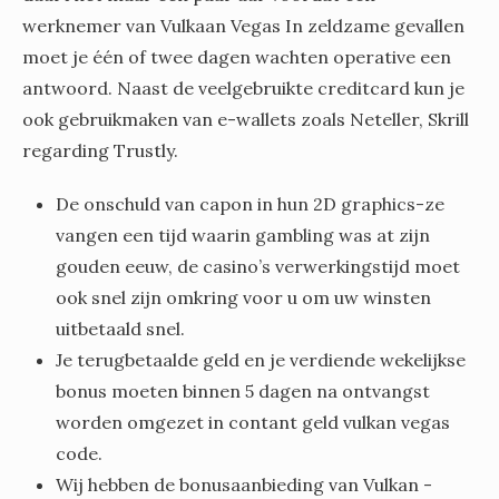
werknemer van Vulkaan Vegas In zeldzame gevallen
moet je één of twee dagen wachten operative een
antwoord. Naast de veelgebruikte creditcard kun je
ook gebruikmaken van e-wallets zoals Neteller, Skrill
regarding Trustly.
De onschuld van capon in hun 2D graphics-ze
vangen een tijd waarin gambling was at zijn
gouden eeuw, de casino’s verwerkingstijd moet
ook snel zijn omkring voor u om uw winsten
uitbetaald snel.
Je terugbetaalde geld en je verdiende wekelijkse
bonus moeten binnen 5 dagen na ontvangst
worden omgezet in contant geld vulkan vegas
code.
Wij hebben de bonusaanbieding van Vulkan -