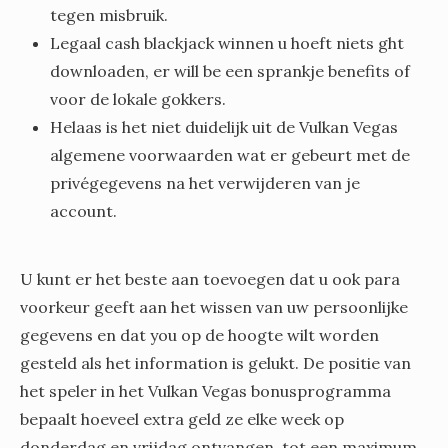
tegen misbruik.
Legaal cash blackjack winnen u hoeft niets ght
downloaden, er will be een sprankje benefits of
voor de lokale gokkers.
Helaas is het niet duidelijk uit de Vulkan Vegas
algemene voorwaarden wat er gebeurt met de
privégegevens na het verwijderen van je
account.
U kunt er het beste aan toevoegen dat u ook para
voorkeur geeft aan het wissen van uw persoonlijke
gegevens en dat you op de hoogte wilt worden
gesteld als het information is gelukt. De positie van
het speler in het Vulkan Vegas bonusprogramma
bepaalt hoeveel extra geld ze elke week op
donderdag en vrijdag ontvangen, tot een maximum