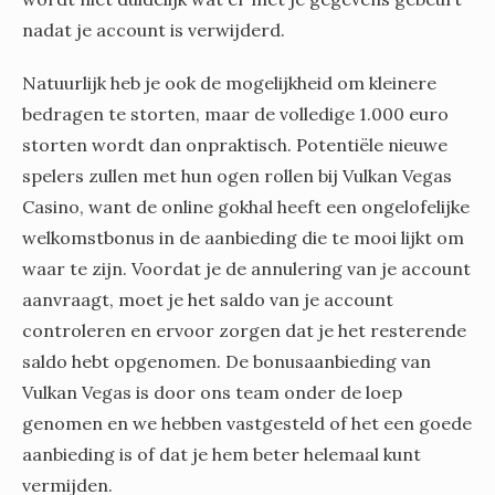
nadat je account is verwijderd.
Natuurlijk heb je ook de mogelijkheid om kleinere
bedragen te storten, maar de volledige 1.000 euro
storten wordt dan onpraktisch. Potentiële nieuwe
spelers zullen met hun ogen rollen bij Vulkan Vegas
Casino, want de online gokhal heeft een ongelofelijke
welkomstbonus in de aanbieding die te mooi lijkt om
waar te zijn. Voordat je de annulering van je account
aanvraagt, moet je het saldo van je account
controleren en ervoor zorgen dat je het resterende
saldo hebt opgenomen. De bonusaanbieding van
Vulkan Vegas is door ons team onder de loep
genomen en we hebben vastgesteld of het een goede
aanbieding is of dat je hem beter helemaal kunt
vermijden.