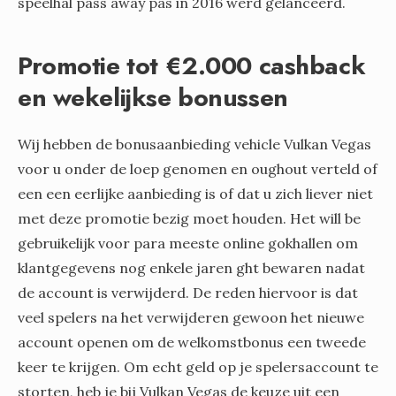
speelhal pass away pas in 2016 werd gelanceerd.
Promotie tot €2.000 cashback
en wekelijkse bonussen
Wij hebben de bonusaanbieding vehicle Vulkan Vegas
voor u onder de loep genomen en oughout verteld of
een een eerlijke aanbieding is of dat u zich liever niet
met deze promotie bezig moet houden. Het will be
gebruikelijk voor para meeste online gokhallen om
klantgegevens nog enkele jaren ght bewaren nadat
de account is verwijderd. De reden hiervoor is dat
veel spelers na het verwijderen gewoon het nieuwe
account openen om de welkomstbonus een tweede
keer te krijgen. Om echt geld op je spelersaccount te
storten, heb je bij Vulkan Vegas de keuze uit een