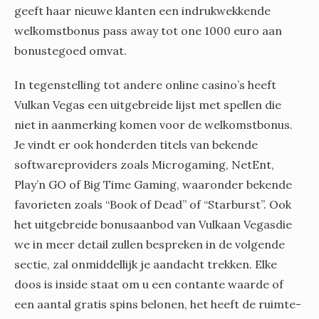
geeft haar nieuwe klanten een indrukwekkende
welkomstbonus pass away tot one 1000 euro aan
bonustegoed omvat.
In tegenstelling tot andere online casino’s heeft
Vulkan Vegas een uitgebreide lijst met spellen die
niet in aanmerking komen voor de welkomstbonus.
Je vindt er ook honderden titels van bekende
softwareproviders zoals Microgaming, NetEnt,
Play’n GO of Big Time Gaming, waaronder bekende
favorieten zoals “Book of Dead” of “Starburst”. Ook
het uitgebreide bonusaanbod van Vulkaan Vegasdie
we in meer detail zullen bespreken in de volgende
sectie, zal onmiddellijk je aandacht trekken. Elke
doos is inside staat om u een contante waarde of
een aantal gratis spins belonen, het heeft de ruimte-