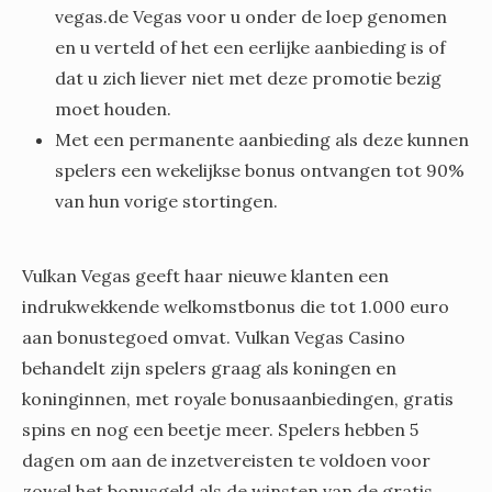
vegas.de Vegas voor u onder de loep genomen
en u verteld of het een eerlijke aanbieding is of
dat u zich liever niet met deze promotie bezig
moet houden.
Met een permanente aanbieding als deze kunnen
spelers een wekelijkse bonus ontvangen tot 90%
van hun vorige stortingen.
Vulkan Vegas geeft haar nieuwe klanten een
indrukwekkende welkomstbonus die tot 1.000 euro
aan bonustegoed omvat. Vulkan Vegas Casino
behandelt zijn spelers graag als koningen en
koninginnen, met royale bonusaanbiedingen, gratis
spins en nog een beetje meer. Spelers hebben 5
dagen om aan de inzetvereisten te voldoen voor
zowel het bonusgeld als de winsten van de gratis