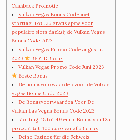
Cashback Promotie
Vulkan Vegas Bonus Code met
storting: Tot 125 gratis spins voor
populaire slots dankzij de Vulkan Vegas
Bonus Code 2023
Vulkan Vegas Promo Code augustus
2023
BESTE Bonus
Vulkan Vegas Promo Code Juni 2023
Beste Bonus
De bonusvoorwaarden voor de Vulkan
Vegas Bonus Code 2023
De Bonusvoorwaarden Voor De
Vulkan Las Vegas Bonus Code 2023
storting: 15 tot 49 euro: Bonus van 125
procent tot 400 euro vanaf 50 euro:
Deine Casinos für die Schweiz