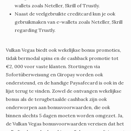
wallets zoals Neteller, Skrill of Trustly.
Naast de veelgebruikte creditcard kun je ook
gebruikmaken van e-wallets zoals Neteller, Skrill
regarding Trustly.
Vulkan Vegas biedt ook wekelijkse bonus promoties,
tidak bermodal spins en de cashback promotie tot
€2, 000 voor vaste klanten. Stortingen via
Sofortüberweisung en Giropay worden ook
ondersteund, en de handige Paysafecard is ook in de
lijst terug te vinden. Zowel de ontvangen wekelijkse
bonus als de terugbetaalde cashback zijn ook
onderworpen aan bonusvoorwaarden, die ook
binnen slechts 5 dagen moeten worden omgezet. Ja,
de Vulkan Vegas bonusvoorwaarden vereisen dat het