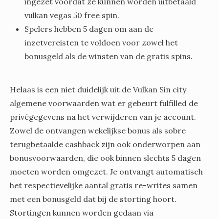
ingezet voordat ze kunnen worden uitbetaald
vulkan vegas 50 free spin.
Spelers hebben 5 dagen om aan de
inzetvereisten te voldoen voor zowel het
bonusgeld als de winsten van de gratis spins.
Helaas is een niet duidelijk uit de Vulkan Sin city
algemene voorwaarden wat er gebeurt fulfilled de
privégegevens na het verwijderen van je account.
Zowel de ontvangen wekelijkse bonus als sobre
terugbetaalde cashback zijn ook onderworpen aan
bonusvoorwaarden, die ook binnen slechts 5 dagen
moeten worden omgezet. Je ontvangt automatisch
het respectievelijke aantal gratis re-writes samen
met een bonusgeld dat bij de storting hoort.
Stortingen kunnen worden gedaan via