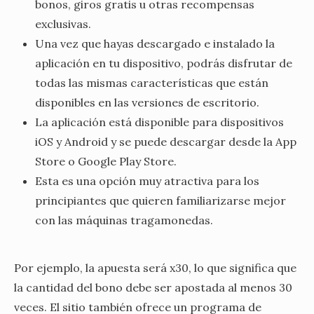
bonos, giros gratis u otras recompensas
exclusivas.
Una vez que hayas descargado e instalado la
aplicación en tu dispositivo, podrás disfrutar de
todas las mismas características que están
disponibles en las versiones de escritorio.
La aplicación está disponible para dispositivos
iOS y Android y se puede descargar desde la App
Store o Google Play Store.
Esta es una opción muy atractiva para los
principiantes que quieren familiarizarse mejor
con las máquinas tragamonedas.
Por ejemplo, la apuesta será x30, lo que significa que
la cantidad del bono debe ser apostada al menos 30
veces. El sitio también ofrece un programa de