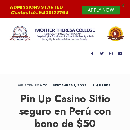
X
ADMISSIONS STARTED!!!
APPLY NOW
Contact Us:
9400122764
MAIN MENU
WRITTEN BY
MTC
•
SEPTEMBER 1, 2022
•
PIN UP PERU
Pin Up Casino Sitio
seguro en Perú con
bono de $50