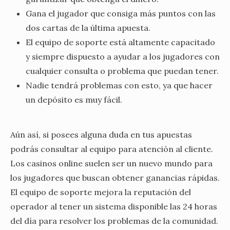
Gana el jugador que consiga más puntos con las
dos cartas de la última apuesta.
El equipo de soporte está altamente capacitado
y siempre dispuesto a ayudar a los jugadores con
cualquier consulta o problema que puedan tener.
Nadie tendrá problemas con esto, ya que hacer
un depósito es muy fácil.
Aún así, si posees alguna duda en tus apuestas
podrás consultar al equipo para atención al cliente.
Los casinos online suelen ser un nuevo mundo para
los jugadores que buscan obtener ganancias rápidas.
El equipo de soporte mejora la reputación del
operador al tener un sistema disponible las 24 horas
del día para resolver los problemas de la comunidad.