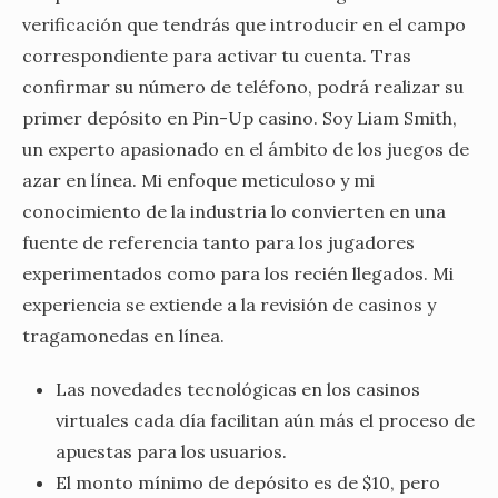
verificación que tendrás que introducir en el campo
correspondiente para activar tu cuenta. Tras
confirmar su número de teléfono, podrá realizar su
primer depósito en Pin-Up casino. Soy Liam Smith,
un experto apasionado en el ámbito de los juegos de
azar en línea. Mi enfoque meticuloso y mi
conocimiento de la industria lo convierten en una
fuente de referencia tanto para los jugadores
experimentados como para los recién llegados. Mi
experiencia se extiende a la revisión de casinos y
tragamonedas en línea.
Las novedades tecnológicas en los casinos
virtuales cada día facilitan aún más el proceso de
apuestas para los usuarios.
El monto mínimo de depósito es de $10, pero