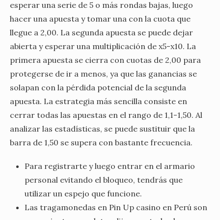
esperar una serie de 5 o más rondas bajas, luego
hacer una apuesta y tomar una con la cuota que
llegue a 2,00. La segunda apuesta se puede dejar
abierta y esperar una multiplicación de x5-x10. La
primera apuesta se cierra con cuotas de 2,00 para
protegerse de ir a menos, ya que las ganancias se
solapan con la pérdida potencial de la segunda
apuesta. La estrategia más sencilla consiste en
cerrar todas las apuestas en el rango de 1,1-1,50. Al
analizar las estadísticas, se puede sustituir que la
barra de 1,50 se supera con bastante frecuencia.
Para registrarte y luego entrar en el armario
personal evitando el bloqueo, tendrás que
utilizar un espejo que funcione.
Las tragamonedas en Pin Up casino en Perú son