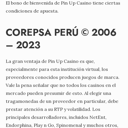
El bono de bienvenida de Pin Up Casino tiene ciertas
condiciones de apuesta.
COREPSA PERÚ © 2006
– 2023
La gran ventaja de Pin Up Casino es que,
especialmente para esta institución virtual, los
proveedores conocidos producen juegos de marca.
Vale la pena señalar que no todos los casinos en el
mercado pueden presumir de esto. Al elegir una
tragamonedas de un proveedor en particular, debe
prestar atención a su RTP y volatilidad. Los
principales desarrolladores, incluidos NetEnt,
Endorphina, Play n Go, Spinomenal y muchos otros,