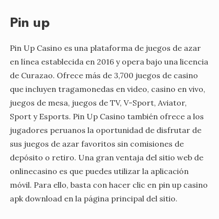
Pin up
Pin Up Casino es una plataforma de juegos de azar
en línea establecida en 2016 y opera bajo una licencia
de Curazao. Ofrece más de 3,700 juegos de casino
que incluyen tragamonedas en video, casino en vivo,
juegos de mesa, juegos de TV, V-Sport, Aviator,
Sport y Esports. Pin Up Casino también ofrece a los
jugadores peruanos la oportunidad de disfrutar de
sus juegos de azar favoritos sin comisiones de
depósito o retiro. Una gran ventaja del sitio web de
onlinecasino es que puedes utilizar la aplicación
móvil. Para ello, basta con hacer clic en pin up casino
apk download en la página principal del sitio.