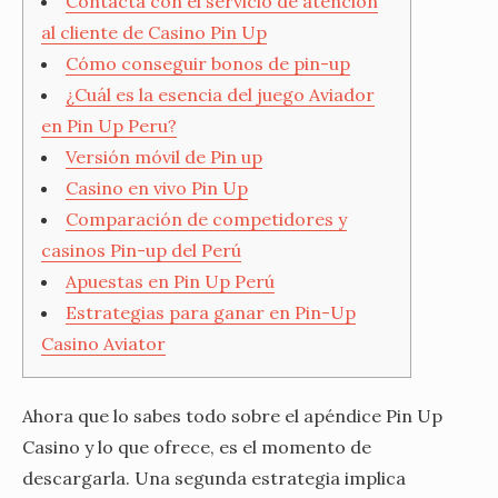
Contacta con el servicio de atención
al cliente de Casino Pin Up
Cómo conseguir bonos de pin-up
¿Cuál es la esencia del juego Aviador
en Pin Up Peru?
Versión móvil de Pin up
Casino en vivo Pin Up
Comparación de competidores y
casinos Pin-up del Perú
Apuestas en Pin Up Perú
Estrategias para ganar en Pin-Up
Casino Aviator
Ahora que lo sabes todo sobre el apéndice Pin Up
Casino y lo que ofrece, es el momento de
descargarla. Una segunda estrategia implica