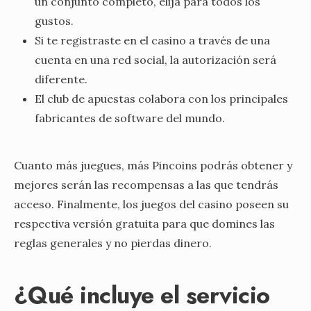
un conjunto completo, elija para todos los
gustos.
Si te registraste en el casino a través de una
cuenta en una red social, la autorización será
diferente.
El club de apuestas colabora con los principales
fabricantes de software del mundo.
Cuanto más juegues, más Pincoins podrás obtener y
mejores serán las recompensas a las que tendrás
acceso. Finalmente, los juegos del casino poseen su
respectiva versión gratuita para que domines las
reglas generales y no pierdas dinero.
¿Qué incluye el servicio