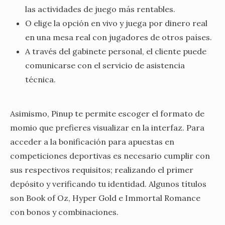
las actividades de juego más rentables.
O elige la opción en vivo y juega por dinero real
en una mesa real con jugadores de otros países.
A través del gabinete personal, el cliente puede
comunicarse con el servicio de asistencia
técnica.
Asimismo, Pinup te permite escoger el formato de
momio que prefieres visualizar en la interfaz. Para
acceder a la bonificación para apuestas en
competiciones deportivas es necesario cumplir con
sus respectivos requisitos; realizando el primer
depósito y verificando tu identidad. Algunos títulos
son Book of Oz, Hyper Gold e Immortal Romance
con bonos y combinaciones.