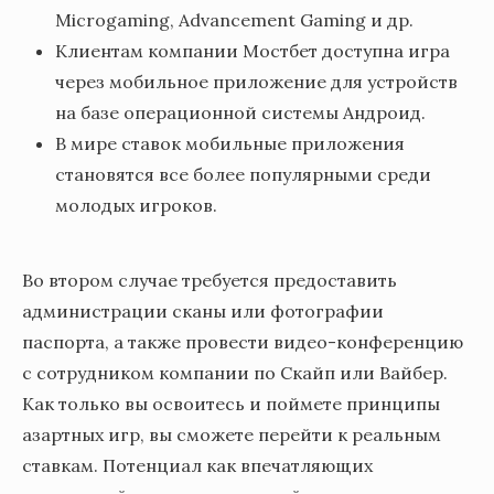
Microgaming, Advancement Gaming и др.
Клиентам компании Мостбет доступна игра
через мобильное приложение для устройств
на базе операционной системы Андроид.
В мире ставок мобильные приложения
становятся все более популярными среди
молодых игроков.
Во втором случае требуется предоставить
администрации сканы или фотографии
паспорта, а также провести видео-конференцию
с сотрудником компании по Скайп или Вайбер.
Как только вы освоитесь и поймете принципы
азартных игр, вы сможете перейти к реальным
ставкам. Потенциал как впечатляющих