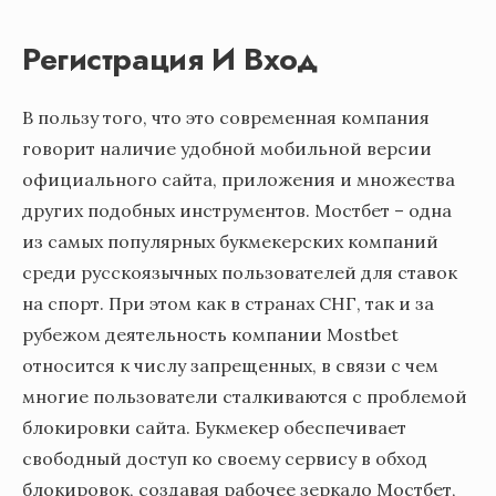
Регистрация И Вход
В пользу того, что это современная компания
говорит наличие удобной мобильной версии
официального сайта, приложения и множества
других подобных инструментов. Мостбет – одна
из самых популярных букмекерских компаний
среди русскоязычных пользователей для ставок
на спорт. При этом как в странах СНГ, так и за
рубежом деятельность компании Mostbet
относится к числу запрещенных, в связи с чем
многие пользователи сталкиваются с проблемой
блокировки сайта. Букмекер обеспечивает
свободный доступ ко своему сервису в обход
блокировок, создавая рабочее зеркало Мостбет,