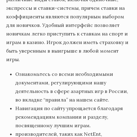
экспрессы и ставки-системы, причем ставки на
коэффициенты являются популярным выбором
для новичков. Удобный интерфейс позволяет
новичкам легко приступить к ставкам на спорт и
играм в казино. Игрок должен иметь страховку и
быть уверенным в выигрыше в любой момент
игры.
Ознакомьтесь со всеми необходимыми
документами, регулирующими нашу
деятельность в сфере азартных игр в России,
во вкладке “правила” на нашем сайте.
Навигация по сайту упрощается благодаря
рекомендациям компании и разделу,
посвященному лучшим играм.
производителей, таких как NetEnt,