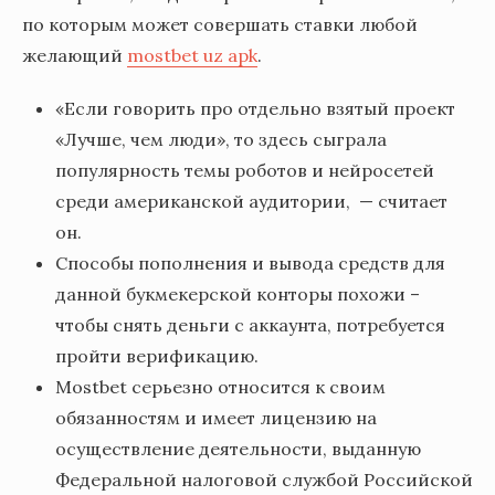
по которым может совершать ставки любой
желающий
mostbet uz apk
.
«Если говорить про отдельно взятый проект
«Лучше, чем люди», то здесь сыграла
популярность темы роботов и нейросетей
среди американской аудитории, — считает
он.
Способы пополнения и вывода средств для
данной букмекерской конторы похожи –
чтобы снять деньги с аккаунта, потребуется
пройти верификацию.
Mostbet серьезно относится к своим
обязанностям и имеет лицензию на
осуществление деятельности, выданную
Федеральной налоговой службой Российской