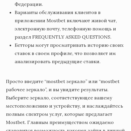
Федерации.
Варианты обслуживания клиентов в
приложении Mostbet включают живой чат,
электронную почту, телефонную помощь и
раздел FREQUENTLY ASKED QUESTIONS.
Бетторы могут просматривать историю своих
ставок в своем профиле, что позволяет им
анализировать предыдущие ставки.
Просто введите “mostbet зеркало” или “mostbet
рабочее зеркало”, и вы увидите результаты.
Выберите зеркало, соответствующее вашему
местоположению и устройству, и наслаждайтесь
полным спектром услуг, которые предлагает
Mostbet. Главным преимуществом ожидаемо
становится возможность наконец зайти в личный