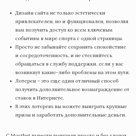
Дизайн сайта не только эстетически
привлекателен, но и функционален, позволяя
вам получить доступ ко всем ключевым
событиям в мире спорта с одной страницы.
Просто не забывайте сохранять спокойствие
и сосредоточенность, и не стесняйтесь
обращаться в службу поддержки, если у вас
возникнут какие-либо проблемы на этом пути.
Лотереи – это еще один отличный способ
получить дополнительное вознаграждение от
ставок в Интернете.
В этих лотереях вы можете выиграть крупные
призы и заработать дополнительные деньги.
С Mostbet вывести выигрыш просто и без хлопот