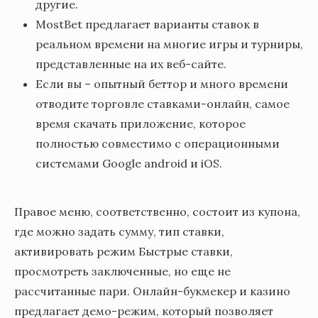
другие.
MostBet предлагает варианты ставок в
реальном времени на многие игры и турниры,
представленные на их веб-сайте.
Если вы – опытный беттор и много времени
отводите торговле ставками-онлайн, самое
время скачать приложение, которое
полностью совместимо с операционными
системами Google android и iOS.
Правое меню, соответственно, состоит из купона,
где можно задать сумму, тип ставки,
активировать режим Быстрые ставки,
просмотреть заключенные, но еще не
рассчитанные пари. Онлайн-букмекер и казино
предлагает демо-режим, который позволяет