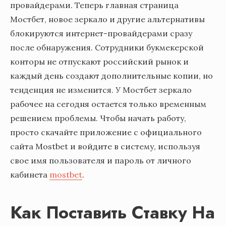
провайдерами. Теперь главная страница
Мостбет, новое зеркало и другие альтернативы
блокируются интернет-провайдерами сразу
после обнаружения. Сотрудники букмекерской
конторы не отпускают российский рынок и
каждый день создают дополнительные копии, но
тенденция не изменится. У Мостбет зеркало
рабочее на сегодня остается только временным
решением проблемы. Чтобы начать работу,
просто скачайте приложение с официального
сайта Mostbet и войдите в систему, используя
свое имя пользователя и пароль от личного
кабинета
mostbet
.
Как Поставить Ставку На