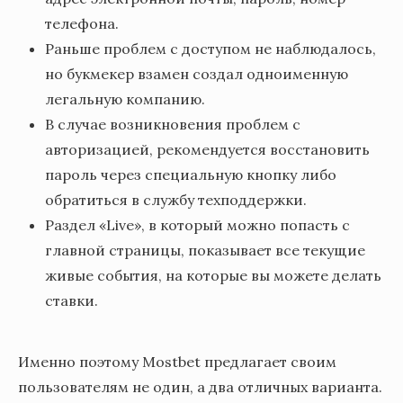
телефона.
Раньше проблем с доступом не наблюдалось,
но букмекер взамен создал одноименную
легальную компанию.
В случае возникновения проблем с
авторизацией, рекомендуется восстановить
пароль через специальную кнопку либо
обратиться в службу техподдержки.
Раздел «Live», в который можно попасть с
главной страницы, показывает все текущие
живые события, на которые вы можете делать
ставки.
Именно поэтому Mostbet предлагает своим
пользователям не один, а два отличных варианта.