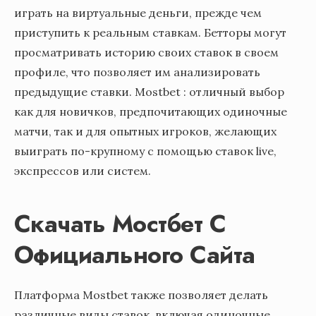
играть на виртуальные деньги, прежде чем
приступить к реальным ставкам. Бетторы могут
просматривать историю своих ставок в своем
профиле, что позволяет им анализировать
предыдущие ставки. Mostbet : отличный выбор
как для новичков, предпочитающих одиночные
матчи, так и для опытных игроков, желающих
выиграть по-крупному с помощью ставок live,
экспрессов или систем.
Скачать Мостбет С
Официального Сайта
Платформа Mostbet также позволяет делать
различные виды ставок, включая одиночные,