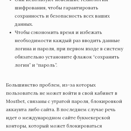
шифрования, чтобы гарантировать
сохранность и безопасность всех ваших
данных.
Чтобы сэкономить время и избежать
необходимости каждый раз вводить данные
логина и пароля, при первом входе в систему
обязательно установите флажок “сохранить
логин” и “пароль”.
Большинство проблем, из-за которых
пользователь не может войти в свой кабинет в
Mostbet, связаны с утратой пароля, блокировкой
аккаунта либо сайта. В последнем случае речь
идет о международном сайте букмекерской
конторы, который может блокироваться