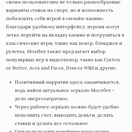
своим пользователям не только разнообразные
варианты ставок на спорт, но и возможность
побаловать себя игрой в онлайн-казино.
Благодаря удобному интерфейсу, игроки могут
легко перейти на вкладку казино и погрузиться в
классические игры, такие как покер, блэкджек и
рулетка. Mostbet также предлагает выбор
популярных игр в видеопокер, таких как Carton
or Better, Aces and Faces, Deuces Wild и другие.
Позитивный нарратив здесь заканчивается,
ведь найти актуальное зеркало Мостбет –
дело энергозатратное.
Через рабочее зеркало можно будет удобно
пополнять счет, выводить деньги, делать
ставки и делать все остальное.
Они используют новейшие технологии