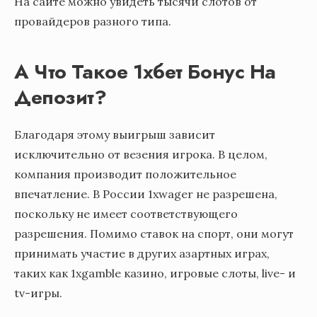
На сайте можно увидеть тысячи слотов от
провайдеров разного типа.
А Что Такое 1хбет Бонус На
Депозит?
Благодаря этому выигрыш зависит
исключительно от везения игрока. В целом,
компания производит положительное
впечатление. В России 1xwager не разрешена,
поскольку не имеет соответствующего
разрешения. Помимо ставок на спорт, они могут
принимать участие в других азартных играх,
таких как 1xgamble казино, игровые слоты, live- и
tv-игры.