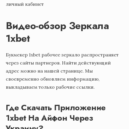
личный кабинет
Видео-обзор Зеркала
1xbet
Букмекер 1xbet рабочее зеркало распространяет
через сайты партнеров. Найти действующий
адрес можно на нашей странице. Мы
своевременно обновляем информацию,
выкладываем только рабочие ссылки.
Где Скачать Приложение
1xbet На Айфон Через
Украину?