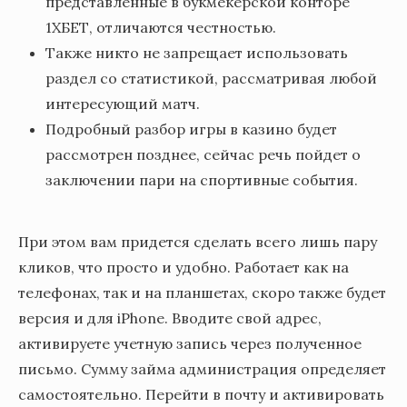
представленные в букмекерской конторе
1ХБЕТ, отличаются честностью.
Также никто не запрещает использовать
раздел со статистикой, рассматривая любой
интересующий матч.
Подробный разбор игры в казино будет
рассмотрен позднее, сейчас речь пойдет о
заключении пари на спортивные события.
При этом вам придется сделать всего лишь пару
кликов, что просто и удобно. Работает как на
телефонах, так и на планшетах, скоро также будет
версия и для iPhone. Вводите свой адрес,
активируете учетную запись через полученное
письмо. Сумму займа администрация определяет
самостоятельно. Перейти в почту и активировать