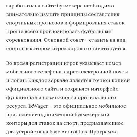
заработать на сайте букмекера необходимо
внимательно изучить принципы составления
спортивных прогнозов и формирования ставок.
Проще всего прогнозировать футбольные
соревнования. Основной совет – ставить на вид
спорта, в котором игрок хорошо ориентируется.
Во время регистрации игрок указывает номер
мобильного телефона, адрес электронной почты
и логин. Каждое зеркало является точной копией
официального сайта и сохраняет интерфейс,
функционал и возможности оригинального
ресурса. 1xWager – это официальное мобильное
приложение одноимённой букмекерской
конторы для ставок на спорт, предназначенное
для устройств на базе Android os. Программа