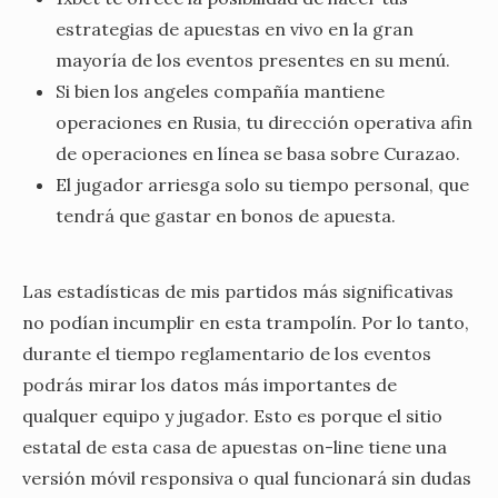
estrategias de apuestas en vivo en la gran
mayoría de los eventos presentes en su menú.
Si bien los angeles compañía mantiene
operaciones en Rusia, tu dirección operativa afin
de operaciones en línea se basa sobre Curazao.
El jugador arriesga solo su tiempo personal, que
tendrá que gastar en bonos de apuesta.
Las estadísticas de mis partidos más significativas
no podían incumplir en esta trampolín. Por lo tanto,
durante el tiempo reglamentario de los eventos
podrás mirar los datos más importantes de
qualquer equipo y jugador. Esto es porque el sitio
estatal de esta casa de apuestas on-line tiene una
versión móvil responsiva o qual funcionará sin dudas