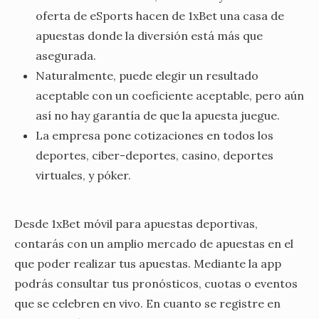
oferta de eSports hacen de 1xBet una casa de
apuestas donde la diversión está más que
asegurada.
Naturalmente, puede elegir un resultado
aceptable con un coeficiente aceptable, pero aún
así no hay garantía de que la apuesta juegue.
La empresa pone cotizaciones en todos los
deportes, ciber-deportes, casino, deportes
virtuales, y póker.
Desde 1xBet móvil para apuestas deportivas,
contarás con un amplio mercado de apuestas en el
que poder realizar tus apuestas. Mediante la app
podrás consultar tus pronósticos, cuotas o eventos
que se celebren en vivo. En cuanto se registre en