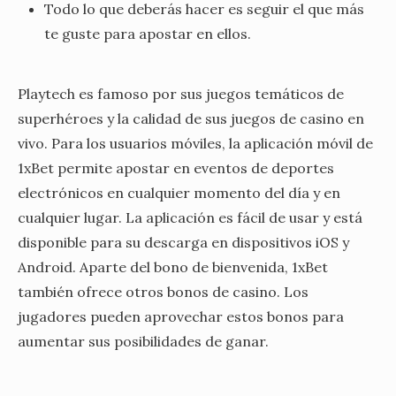
Todo lo que deberás hacer es seguir el que más
te guste para apostar en ellos.
Playtech es famoso por sus juegos temáticos de
superhéroes y la calidad de sus juegos de casino en
vivo. Para los usuarios móviles, la aplicación móvil de
1xBet permite apostar en eventos de deportes
electrónicos en cualquier momento del día y en
cualquier lugar. La aplicación es fácil de usar y está
disponible para su descarga en dispositivos iOS y
Android. Aparte del bono de bienvenida, 1xBet
también ofrece otros bonos de casino. Los
jugadores pueden aprovechar estos bonos para
aumentar sus posibilidades de ganar.