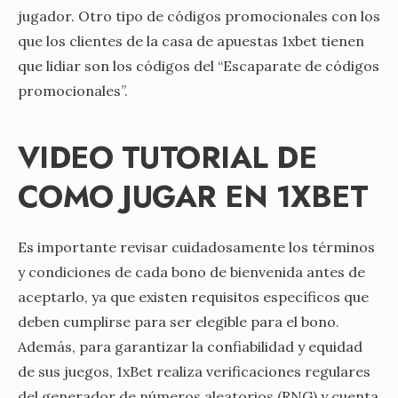
jugador. Otro tipo de códigos promocionales con los
que los clientes de la casa de apuestas 1xbet tienen
que lidiar son los códigos del “Escaparate de códigos
promocionales”.
VIDEO TUTORIAL DE
COMO JUGAR EN 1XBET
Es importante revisar cuidadosamente los términos
y condiciones de cada bono de bienvenida antes de
aceptarlo, ya que existen requisitos específicos que
deben cumplirse para ser elegible para el bono.
Además, para garantizar la confiabilidad y equidad
de sus juegos, 1xBet realiza verificaciones regulares
del generador de números aleatorios (RNG) y cuenta