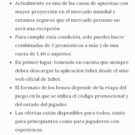
Actualmente es una de las casas de apuestas con
mayor proyección en el mercado mundial y
estamos seguros que el mercado peruano no
será una excepción.
Para cumplir esta condición, solo puedes hacer
combinadas de 3 pronósticos a más y de una
cuota de 1.40 o superior.
En primer lugar, teniendo en cuenta que siempre
debes descargar la aplicación 1xBet desde el sitio
web oficial de 1xBet.
El formato de los bonos depende de la etapa del
juego en la que se utiliza el código promocional y
del estado del jugador.
Las ofertas están disponibles para todos, tanto
para principiantes como para jugadores con
experiencia.