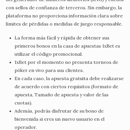
con sellos de confianza de terceros. Sin embargo, la
plataforma no proporciona información clara sobre
límites de pérdidas o medidas de juego responsable.
La forma más fácil y rápida de obtener sus
primeros bonos en la casa de apuestas 1xBet es
utilizar el código promocional.
1xBet por el momento no presenta torneos de
póker en vivo para sus clientes.
En cada caso, la apuesta gratuita debe realizarse
de acuerdo con ciertos requisitos (formato de
apuesta, Tamaño de apuesta y valor de las
cuotas).
Además, podrás disfrutar de su bono de
bienvenida si eres un nuevo usuario en el
operador.