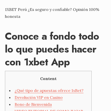
1XBET Perú ¿Es seguro y confiable? Opinión 100%
honesta
Conoce a fondo todo
lo que puedes hacer
con 1xbet App
Content
¿Qué tipo de apuestas ofrece 1xBet?
Devolución VIP en Casino
Bono de Bienvenida