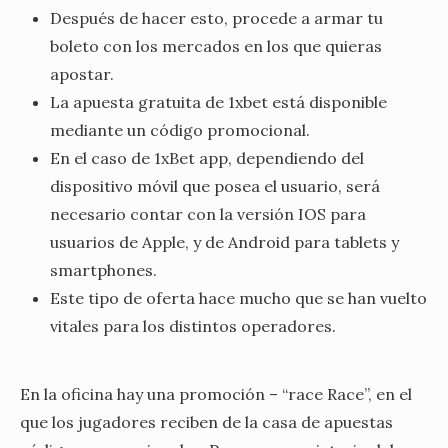
Después de hacer esto, procede a armar tu
boleto con los mercados en los que quieras
apostar.
La apuesta gratuita de 1xbet está disponible
mediante un código promocional.
En el caso de 1xBet app, dependiendo del
dispositivo móvil que posea el usuario, será
necesario contar con la versión IOS para
usuarios de Apple, y de Android para tablets y
smartphones.
Este tipo de oferta hace mucho que se han vuelto
vitales para los distintos operadores.
En la oficina hay una promoción – “race Race”, en el
que los jugadores reciben de la casa de apuestas