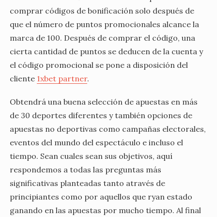
comprar códigos de bonificación solo después de
que el número de puntos promocionales alcance la
marca de 100. Después de comprar el código, una
cierta cantidad de puntos se deducen de la cuenta y
el código promocional se pone a disposición del
cliente
1xbet partner
.
Obtendrá una buena selección de apuestas en más
de 30 deportes diferentes y también opciones de
apuestas no deportivas como campañas electorales,
eventos del mundo del espectáculo e incluso el
tiempo. Sean cuales sean sus objetivos, aquí
respondemos a todas las preguntas más
significativas planteadas tanto através de
principiantes como por aquellos que ryan estado
ganando en las apuestas por mucho tiempo. Al final