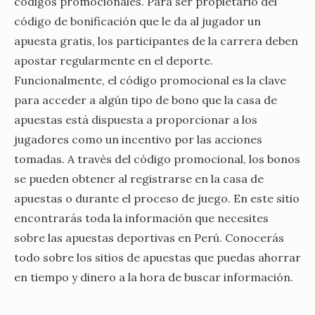
códigos promocionales. Para ser propietario del
código de bonificación que le da al jugador un
apuesta gratis, los participantes de la carrera deben
apostar regularmente en el deporte.
Funcionalmente, el código promocional es la clave
para acceder a algún tipo de bono que la casa de
apuestas está dispuesta a proporcionar a los
jugadores como un incentivo por las acciones
tomadas. A través del código promocional, los bonos
se pueden obtener al registrarse en la casa de
apuestas o durante el proceso de juego. En este sitio
encontrarás toda la información que necesites
sobre las apuestas deportivas en Perú. Conocerás
todo sobre los sitios de apuestas que puedas ahorrar
en tiempo y dinero a la hora de buscar información.