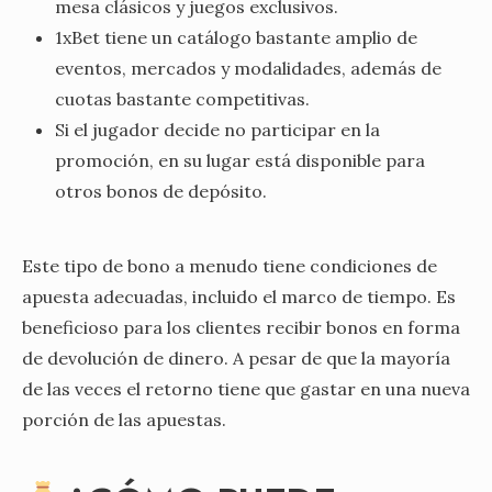
mesa clásicos y juegos exclusivos.
1xBet tiene un catálogo bastante amplio de
eventos, mercados y modalidades, además de
cuotas bastante competitivas.
Si el jugador decide no participar en la
promoción, en su lugar está disponible para
otros bonos de depósito.
Este tipo de bono a menudo tiene condiciones de
apuesta adecuadas, incluido el marco de tiempo. Es
beneficioso para los clientes recibir bonos en forma
de devolución de dinero. A pesar de que la mayoría
de las veces el retorno tiene que gastar en una nueva
porción de las apuestas.