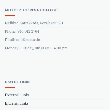
MOTHER THERESA COLLEGE
Nellikad Kattakkada, Kerala 695571
Phone:
940 012 2764
Email: mail@mtc.ac.in
Monday – Friday, 08:30 am – 4:00 pm
USEFUL LINKS
External Links
Internal Links