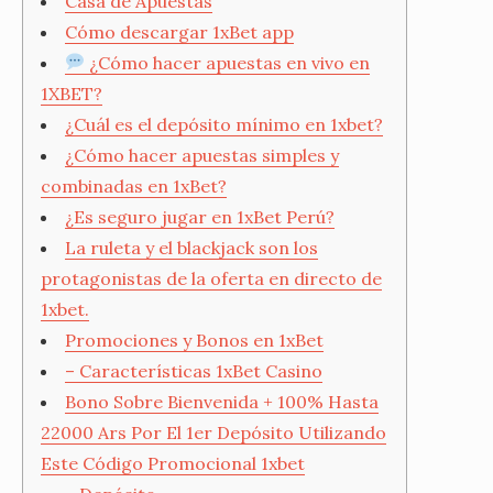
Casa de Apuestas
Cómo descargar 1xBet app
¿Cómo hacer apuestas en vivo en
1XBET?
¿Cuál es el depósito mínimo en 1xbet?
¿Cómo hacer apuestas simples y
combinadas en 1xBet?
¿Es seguro jugar en 1xBet Perú?
La ruleta y el blackjack son los
protagonistas de la oferta en directo de
1xbet.
Promociones y Bonos en 1xBet
– Características 1xBet Casino
Bono Sobre Bienvenida + 100% Hasta
22000 Ars Por El 1er Depósito Utilizando
Este Código Promocional 1xbet