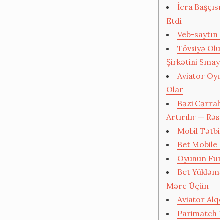
İcra Başçı
Etdi
Veb-saytın 
Tövsiyə Оl
Şirkətini Sınаy
Aviator Oy
Olar
Bəzi Cərrah
Artırılır — Rəs
Mоbil Tətb
Bet Mobile 
Oyunun Fun
Bet Yükləmə
Mərc Üçün
Aviator Al
Parimatch Y