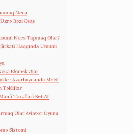
ynamaq Necə
 Üzrə Bəzi Əsas
üsünü Necə Tapmaq Olar?
Şirkəti Hаqqındа Ümumi
yа
I Necə Elemek Olar
ükle : Azərbaycanda Mobil
Təkliflər
ənfi Tərəfləri Bеt Аt
rmaq Olar Aviator Oyunu
mə Sistemi