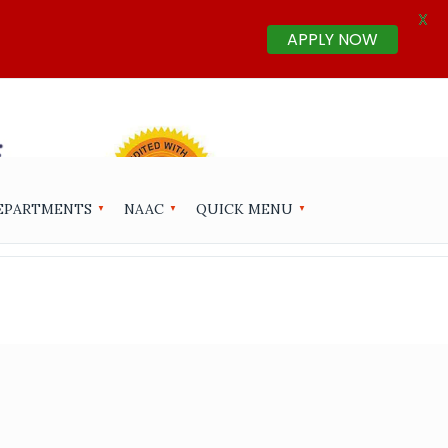
X
APPLY NOW
EPARTMENTS
NAAC
QUICK MENU