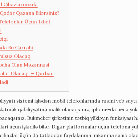
d Cihazlarınızda
 Qədər Qazana Bilərsiniz?
Telefonlar Üçün 1xbet
ı
biqi
da Bu Cərrahi
Pulsuz Olacaq
abaha Olan Məzənnəsi
anlar Olacaq” — Qurban
ladi
liyyatı sistemi işlədən mobil telefonlarında rəsmi veb saytı
lətmək qabiliyyətinə malik olacaqsınız, iphone-da necə yü
pacaqsınız. Bukmeker şirkətinin tətbiq yükləyin funksiyası h
ləri üçün işlədilə bilər. Digər platformalar üçün telefona yü
cihazlar üçün də tətbiqdən faydalanma imkanına sahib olac