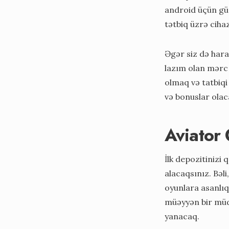
android üçün güz
tətbiq üzrə ciha
Əgər siz də hara
lazım olan mərc 
olmaq və tatbiqi
və bonuslar olac
Aviator
İlk depozitinizi
alacaqsınız. Bəli
oyunlara asanlıq
müəyyən bir müdd
yanacaq.