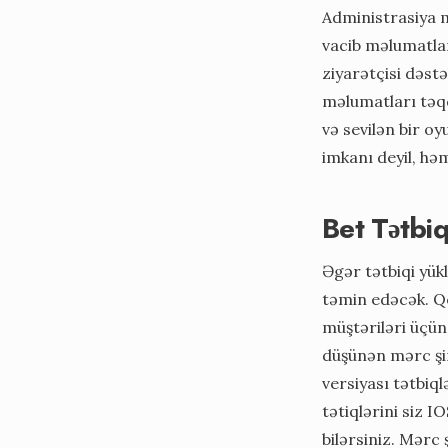
Administrasiya m
vacib məlumatlar
ziyarətçisi dəstə
məlumatları təq
və sevilən bir o
imkanı deyil, hə
Bet Tətbiq
Əgər tətbiqi yük
təmin edəcək. Qe
müştəriləri üçün
düşünən mərc şir
versiyası tətbiql
tətiqlərini siz 
bilərsiniz. Mərc 