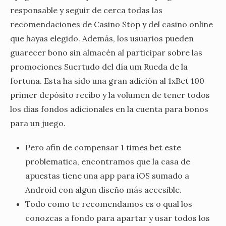
responsable y seguir de cerca todas las
recomendaciones de Casino Stop y del casino online
que hayas elegido. Además, los usuarios pueden
guarecer bono sin almacén al participar sobre las
promociones Suertudo del día um Rueda de la
fortuna. Esta ha sido una gran adición al 1xBet 100
primer depósito recibo y la volumen de tener todos
los dias fondos adicionales en la cuenta para bonos
para un juego.
Pero afin de compensar 1 times bet este
problematica, encontramos que la casa de
apuestas tiene una app para iOS sumado a
Android con algun diseño más accesible.
Todo como te recomendamos es o qual los
conozcas a fondo para apartar y usar todos los