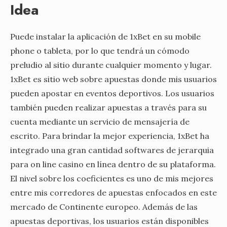
Idea
Puede instalar la aplicación de 1xBet en su mobile
phone o tableta, por lo que tendrá un cómodo
preludio al sitio durante cualquier momento y lugar.
1xBet es sitio web sobre apuestas donde mis usuarios
pueden apostar en eventos deportivos. Los usuarios
también pueden realizar apuestas a través para su
cuenta mediante un servicio de mensajería de
escrito. Para brindar la mejor experiencia, 1xBet ha
integrado una gran cantidad softwares de jerarquia
para on line casino en línea dentro de su plataforma.
El nivel sobre los coeficientes es uno de mis mejores
entre mis corredores de apuestas enfocados en este
mercado de Continente europeo. Además de las
apuestas deportivas, los usuarios están disponibles