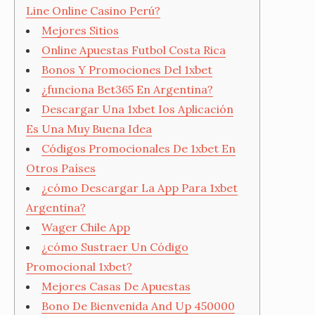
Line Online Casino Perú?
Mejores Sitios
Online Apuestas Futbol Costa Rica
Bonos Y Promociones Del 1xbet
¿funciona Bet365 En Argentina?
Descargar Una 1xbet Ios Aplicación
Es Una Muy Buena Idea
Códigos Promocionales De 1xbet En
Otros Países
¿cómo Descargar La App Para 1xbet
Argentina?
Wager Chile App
¿cómo Sustraer Un Código
Promocional 1xbet?
Mejores Casas De Apuestas
Bono De Bienvenida And Up 450000