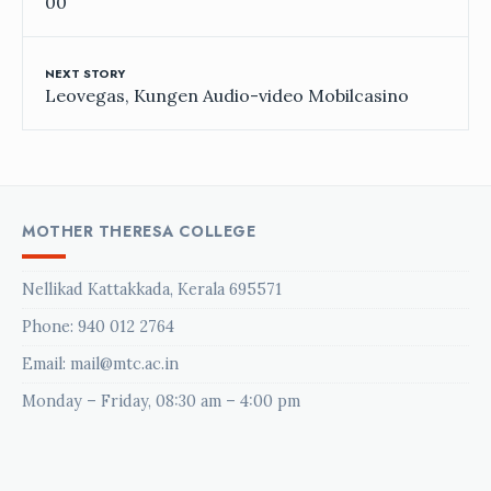
00
NEXT STORY
Leovegas, Kungen Audio-video Mobilcasino
MOTHER THERESA COLLEGE
Nellikad Kattakkada, Kerala 695571
Phone:
940 012 2764
Email: mail@mtc.ac.in
Monday – Friday, 08:30 am – 4:00 pm