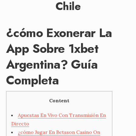
Chile
¿cómo Exonerar La
App Sobre 1xbet
Argentina? Guía
Completa
Content
Apuestas En Vivo Con Transmisión En
Directo
¿cómo Jugar En Betsson Casino On