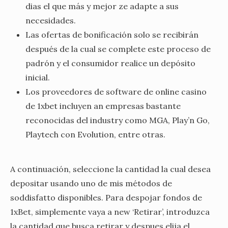
dias el que más y mejor ze adapte a sus
necesidades.
Las ofertas de bonificación solo se recibirán
después de la cual se complete este proceso de
padrón y el consumidor realice un depósito
inicial.
Los proveedores de software de online casino
de 1xbet incluyen an empresas bastante
reconocidas del industry como MGA, Play’n Go,
Playtech con Evolution, entre otras.
A continuación, seleccione la cantidad la cual desea
depositar usando uno de mis métodos de
soddisfatto disponibles. Para despojar fondos de
1xBet, simplemente vaya a new ‘Retirar’, introduzca
la cantidad que busca retirar y despues elija el