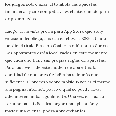
los juegos sobre azar, el tómbola, las apuestas
financieras y «no competitivas», el intercambio para
criptomonedas.
Luego, en la vista previa para App Store que sony
ericsson despliega, has clic en el twist BSG, situado
perdio el título Betsson Casino in addition to Sports.
Los apostantes están localizados en este momento
que cada uno tiene sus propias reglas de apuestas.
Para los lovers de este modelo de apuestas, la
cantidad de opciones de 1xBet ha sido más que
suficiente. El proceso sobre mobile 1xBet es el mismo
a la página internet, por lo o qual se puede llevar
adelante en ambas igualmente. Una vez el usuario
termine para 1xBet descargar una aplicación y
iniciar una cuenta, podrá aprovechar las