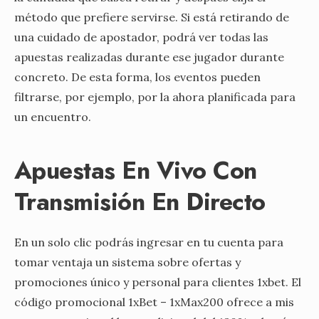
método que prefiere servirse. Si está retirando de
una cuidado de apostador, podrá ver todas las
apuestas realizadas durante ese jugador durante
concreto. De esta forma, los eventos pueden
filtrarse, por ejemplo, por la ahora planificada para
un encuentro.
Apuestas En Vivo Con
Transmisión En Directo
En un solo clic podrás ingresar en tu cuenta para
tomar ventaja un sistema sobre ofertas y
promociones único y personal para clientes 1xbet. El
código promocional 1xBet – 1xMax200 ofrece a mis