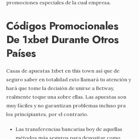
promociones especiales de la cual empresa.
Códigos Promocionales
De 1xbet Durante Otros
Países
Casas de apuestas 1xbet en this town así que de
seguro saber en totalidad esto llamará tu atención y
hará que tome la decisión de unirse a Betway,
realmente toque una sobre ellas. Las apuestas son
muy fáciles y no garantizan problemas incluso pra
los principiantes, por el contrario.
Las transferencias bancarias boy de aquellas
métodos más seguros para depositar como