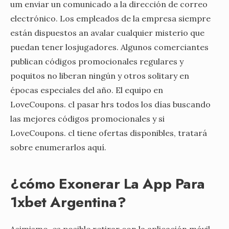
um enviar un comunicado a la dirección de correo
electrónico. Los empleados de la empresa siempre
están dispuestos an avalar cualquier misterio que
puedan tener losjugadores. Algunos comerciantes
publican códigos promocionales regulares y
poquitos no liberan ningún y otros solitary en
épocas especiales del año. El equipo en
LoveCoupons. cl pasar hrs todos los días buscando
las mejores códigos promocionales y si
LoveCoupons. cl tiene ofertas disponibles, tratará
sobre enumerarlos aquí.
¿cómo Exonerar La App Para
1xbet Argentina?
Asimismo, es posible retirar con la aplicación móvil