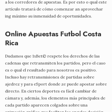
a los corredores de apuestas. Es por esto o qual este
artículo tratará de cómo comenzar an aprovechar
ing máximo su inmensidad de oportunidades.
Online Apuestas Futbol Costa
Rica
Dudamos que 1xBet© respete los derechos de las
cadenas que retransmiten los partidos, pero el caso
es o qual el resultado para nosotros es positivo.
Incluso hay retransmisiones de partidas sobre
ajedrez y para eSport donde ze puede apostar sobre
directo. En ciertos deportes es fácil cambiar de
cámara y, además, los elementos más principales de
cada partido aparecen colgados sobre una
animación gráfica que facilitan los angeles decisión.